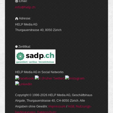
Email:
info@help.ch
Adresse:
HELP Media AG
Thurgauerstrasse 40, 8050 Zürich
Zertifikat:
HELP Media AG in Social Networks
Copyright © 1996-2026 HELP Media AG, Geschäftshaus
Airgate, Thurgauer­strasse 40, CH-8050 Zürich. Alle
Im­pres­sum
AGB, Nut­zungs­
Angaben ohne Gewähr.
/
bedin­gungen, Daten­schutz