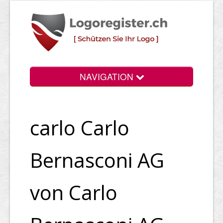
NAVIGATION
Info
carlo Carlo
Login
Suchen
Bernasconi AG
Preise
von Carlo
Rechtliche Infos