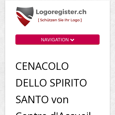
NAVIGATION
Info
CENACOLO
Login
Suchen
DELLO SPIRITO
Preise
SANTO von
Rechtliche Infos