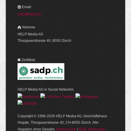
Email:
info@help.ch
Adresse:
HELP Media AG
Thurgauerstrasse 40, 8050 Zürich
Zertifikat:
HELP Media AG in Social Networks
Copyright © 1996-2026 HELP Media AG, Geschäftshaus
Airgate, Thurgauer­strasse 40, CH-8050 Zürich. Alle
Im­pres­sum
AGB, Nut­zungs­
Angaben ohne Gewähr.
/