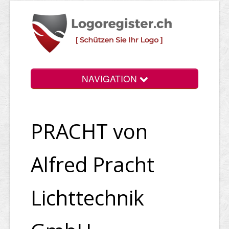
NAVIGATION
Info
PRACHT von
Login
Suchen
Alfred Pracht
Preise
Lichttechnik
Rechtliche Infos