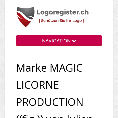
NAVIGATION
Info
Marke MAGIC
Login
Suchen
LICORNE
Preise
PRODUCTION
Rechtliche Infos