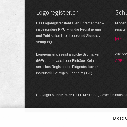
Logoregister.ch
Schü
Das Logoregister steht allen Unternehmen –
Mit der
insbesondere KMU – für die Registrierung
registe
und Publikation ihrer Logos und Signete zur
Jetzt 
Verfügung.
Alle A
Logoregister.ch zeigt amtliche Bildmarken
AGB u
(IGE) und private Logo-Einträge. Kein
amtliches Register des Eidgenössischen
Instituts für Geistiges Eigentum (IGE).
Copyright © 1996-2026 HELP Media AG, Geschäftshaus Air
Diese S