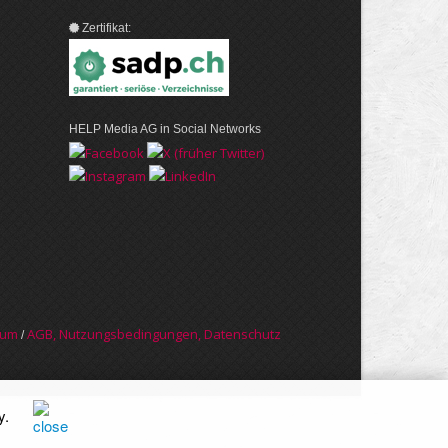
Zertifikat:
HELP Media AG in Social Networks
sum
AGB, Nut­zungs­bedin­gungen, Daten­schutz
/
y
.