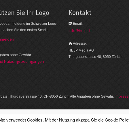
tzen Sie Ihr Logo
Kontakt
 Logo­an­meldung im Schweizer Logo­
Email:
r machen Sie den ersten Schritt.
info@help.ch
anmelden
Adresse:
HELP Media AG
ngaben ohne Gewähr
Thurgauerstrasse 40, 8050 Zürich
nd Nutzungsbedingungen
Im­pres­
gate, Thurgauer­strasse 40, CH-8050 Zürich. Alle Angaben ohne Gewähr.
ite verwendet Cookies. Mit der Nutzung akzept. Sie die
Cookie Polic