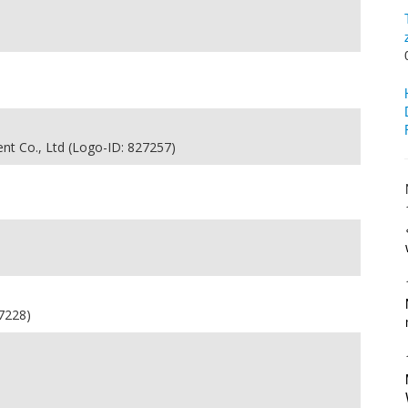
nt Co., Ltd (Logo-ID: 827257)
7228)