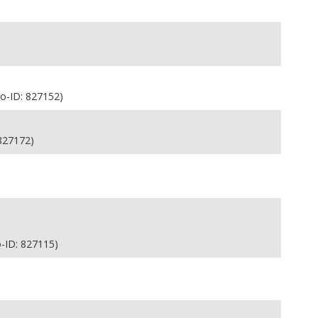
o-ID: 827152)
 827172)
o-ID: 827115)