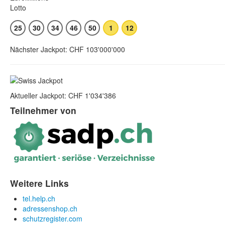
25
30
34
46
50
1
12
Nächster Jackpot: CHF 103'000'000
Aktueller Jackpot: CHF 1'034'386
Teilnehmer von
Weitere Links
tel.help.ch
adressenshop.ch
schutzregister.com