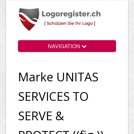
NAVIGATION
Info
Marke UNITAS
Login
Suchen
SERVICES TO
Preise
SERVE &
Rechtliche Infos