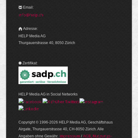
Email:
info@help.ch
Adresse:
HELP Media AG
Thurgauerstrasse 40, 8050 Zürich
Zertifikat:
HELP Media AG in Social Networks
Copyright © 1996-2026 HELP Media AG, Geschäftshaus
Airgate, Thurgauer­strasse 40, CH-8050 Zürich. Alle
Im­pres­sum
AGB, Nut­zungs­
Angaben ohne Gewähr.
/