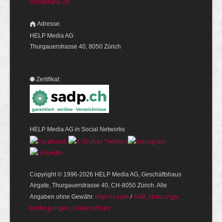
info@help.ch
Adresse:
HELP Media AG
Thurgauerstrasse 40, 8050 Zürich
Zertifikat:
HELP Media AG in Social Networks
Copyright © 1996-2026 HELP Media AG, Geschäftshaus
Airgate, Thurgauer­strasse 40, CH-8050 Zürich. Alle
Im­pres­sum
AGB, Nut­zungs­
Angaben ohne Gewähr.
/
bedin­gungen, Daten­schutz