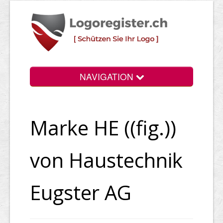
NAVIGATION
Info
Marke HE ((fig.))
Login
Suchen
von Haustechnik
Preise
Eugster AG
Rechtliche Infos