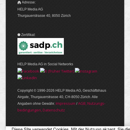
Adresse:
HELP Media AG
Thurgauerstrasse 40, 8050 Zürich
Zertifikat:
HELP Media AG in Social Networks
Copyright © 1996-2026 HELP Media AG, Geschäftshaus
Airgate, Thurgauer­strasse 40, CH-8050 Zürich. Alle
Im­pres­sum
AGB, Nut­zungs­
Angaben ohne Gewähr.
/
bedin­gungen, Daten­schutz
Diese Site verwendet Cookies. Mit der Nutzung akzept. Sie di