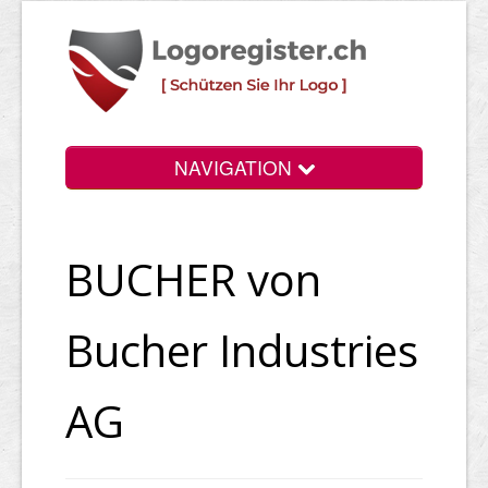
NAVIGATION
Info
BUCHER von
Login
Suchen
Bucher Industries
Preise
AG
Rechtliche Infos