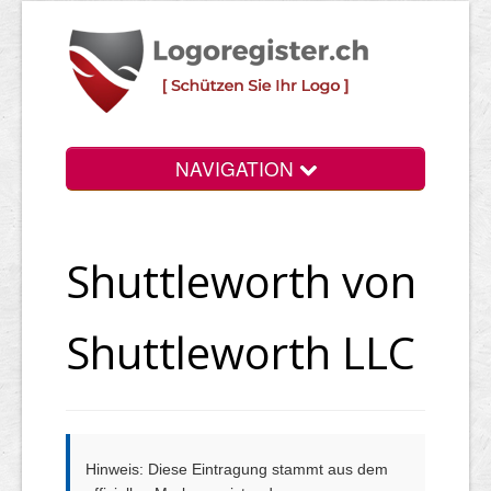
NAVIGATION
Info
Shuttleworth von
Login
Suchen
Shuttleworth LLC
Preise
Rechtliche Infos
Hinweis: Diese Eintragung stammt aus dem