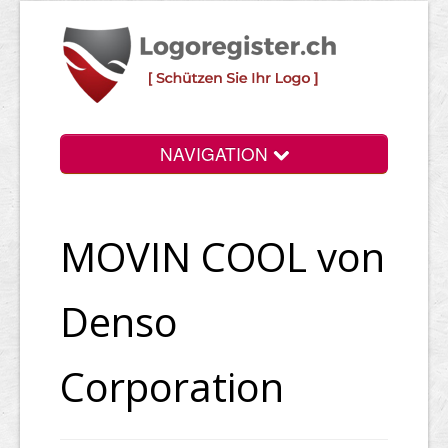
NAVIGATION
Info
MOVIN COOL von
Login
Suchen
Denso
Preise
Corporation
Rechtliche Infos