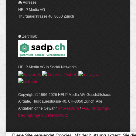
Adresse:
HELP Media AG
Thurgauerstrasse 40, 8050 Zürich
Zertifikat:
HELP Media AG in Social Networks
Copyright © 1996-2026 HELP Media AG, Geschäftshaus
Airgate, Thurgauer­strasse 40, CH-8050 Zürich. Alle
Im­pres­sum
AGB, Nut­zungs­
Angaben ohne Gewähr.
/
bedin­gungen, Daten­schutz
Diese Site verwendet Cookies. Mit der Nutzung akzept. Sie di