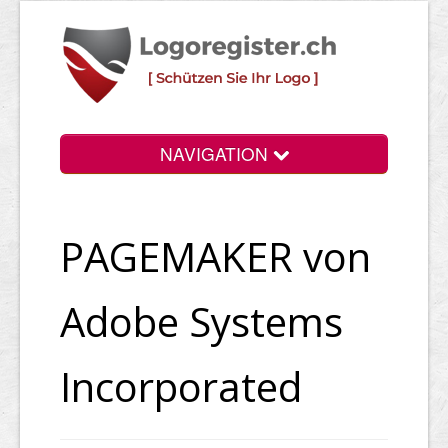
NAVIGATION
Info
PAGEMAKER von
Login
Suchen
Adobe Systems
Preise
Incorporated
Rechtliche Infos