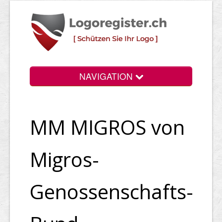
NAVIGATION
Info
MM MIGROS von
Login
Suchen
Migros-
Preise
Genossenschafts-
Rechtliche Infos