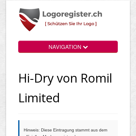
NAVIGATION
Info
Hi-Dry von Romil
Login
Suchen
Limited
Preise
Rechtliche Infos
Hinweis: Diese Eintragung stammt aus dem