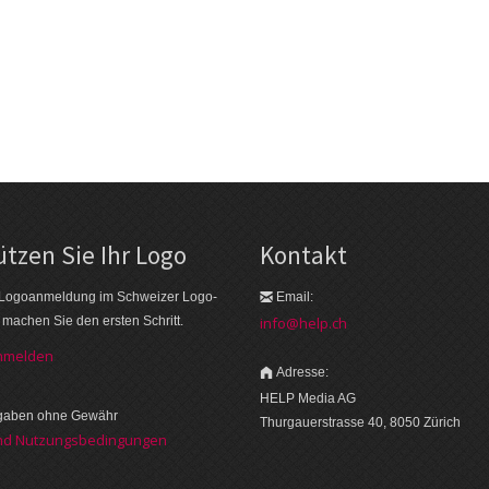
tzen Sie Ihr Logo
Kontakt
 Logo­an­meldung im Schweizer Logo­
Email:
r machen Sie den ersten Schritt.
info@help.ch
anmelden
Adresse:
HELP Media AG
ngaben ohne Gewähr
Thurgauerstrasse 40, 8050 Zürich
nd Nutzungsbedingungen