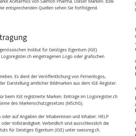
arke AcetaPhos von Salmon Pharma. Dieser Marken- bzw.
 Die entsprechenden Quellen sehen Sie fortfolgend.
ntragung
genössischen Institut für Geistiges Eigentum (IGE)
n Logoregister.ch eingetragenen Logo oder grafischen
ieben. Es dient der Veröffentlichung von Firmenlogos,
er Darstellung amtlicher Bildmarken aus dem IGE-Register.
ür beim IGE registrierte Marken. Einträge im Logoregister.ch
 Sinne des Markenschutzgesetzes (MSchG).
len oder auf Angaben der Inhaberinnen und Inhaber. HELP
er Vollständigkeit. Verbindlich sind ausschliesslich die
uts für Geistiges Eigentum (IGE) unter swissreg.ch.