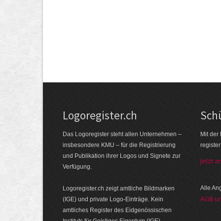
Logoregister.ch
Schü
Das Logoregister steht allen Unternehmen –
Mit der
insbesondere KMU – für die Registrierung
registe
und Publikation ihrer Logos und Signete zur
Jetzt 
Verfügung.
Alle A
Logoregister.ch zeigt amtliche Bildmarken
AGB u
(IGE) und private Logo-Einträge. Kein
amtliches Register des Eidgenössischen