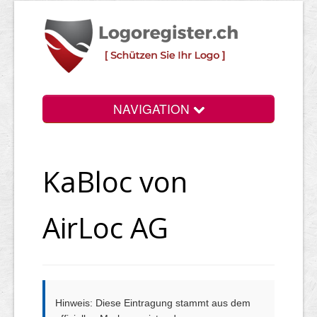
NAVIGATION
Info
KaBloc von
Login
Suchen
AirLoc AG
Preise
Rechtliche Infos
Hinweis: Diese Eintragung stammt aus dem