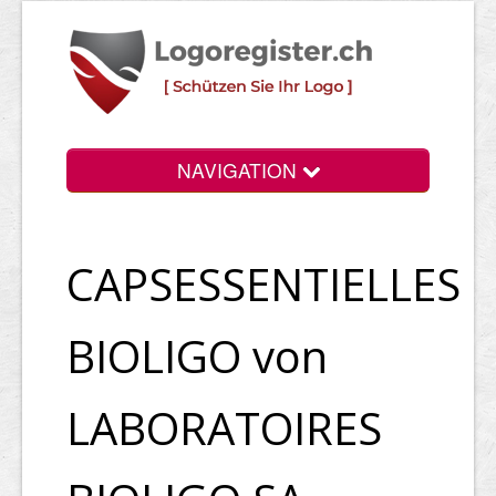
NAVIGATION
Info
CAPSESSENTIELLES
Login
Suchen
BIOLIGO von
Preise
LABORATOIRES
Rechtliche Infos