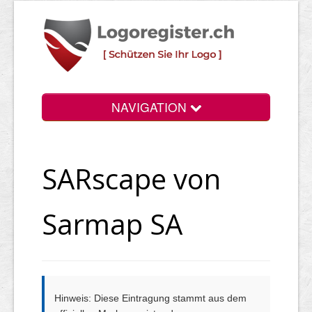
NAVIGATION
Info
SARscape von
Login
Suchen
Sarmap SA
Preise
Rechtliche Infos
Hinweis: Diese Eintragung stammt aus dem