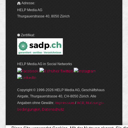
Adresse:
HELP Media AG
Thurgauerstrasse 40, 8050 Zürich
Zertifikat:
HELP Media AG in Social Networks
Copyright © 1996-2026 HELP Media AG, Geschäftshaus
Airgate, Thurgauer­strasse 40, CH-8050 Zürich. Alle
Im­pres­sum
AGB, Nut­zungs­
Angaben ohne Gewähr.
/
bedin­gungen, Daten­schutz
Diese Site verwendet Cookies. Mit der Nutzung akzept. Sie di