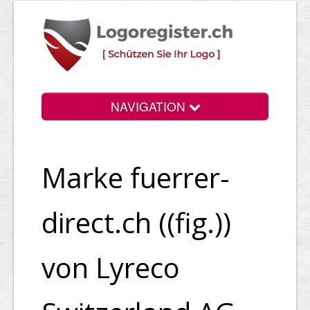
NAVIGATION
Info
Marke fuerrer-
Login
Suchen
direct.ch ((fig.))
Preise
von Lyreco
Rechtliche Infos