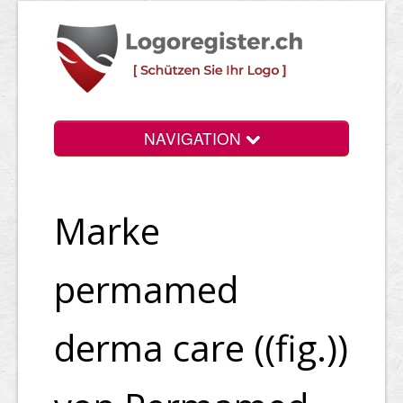
NAVIGATION
Info
Marke
Login
Suchen
permamed
Preise
derma care ((fig.))
Rechtliche Infos