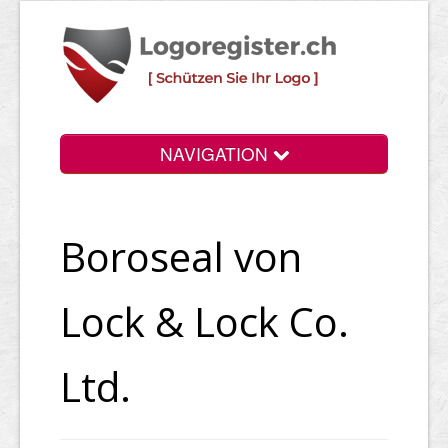
NAVIGATION
Info
Boroseal von
Login
Suchen
Lock & Lock Co.
Preise
Ltd.
Rechtliche Infos