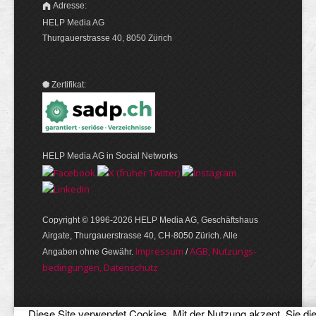
Adresse:
HELP Media AG
Thurgauerstrasse 40, 8050 Zürich
Zertifikat:
HELP Media AG in Social Networks
Copyright © 1996-2026 HELP Media AG, Geschäftshaus
Airgate, Thurgauer­strasse 40, CH-8050 Zürich. Alle
Im­pres­sum
AGB, Nut­zungs­
Angaben ohne Gewähr.
/
bedin­gungen, Daten­schutz
Diese Site verwendet Cookies. Mit der Nutzung akzept. Sie di