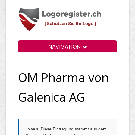
NAVIGATION
Info
OM Pharma von
Login
Suchen
Galenica AG
Preise
Rechtliche Infos
Hinweis: Diese Eintragung stammt aus dem