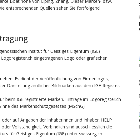
rke Boatihone von Liping, Zhang. Dieser Marken- bzw.
 Die entsprechenden Quellen sehen Sie fortfolgend.
ntragung
genössischen Institut für Geistiges Eigentum (IGE)
n Logoregister.ch eingetragenen Logo oder grafischen
ieben. Es dient der Veröffentlichung von Firmenlogos,
er Darstellung amtlicher Bildmarken aus dem IGE-Register.
ür beim IGE registrierte Marken. Einträge im Logoregister.ch
 Sinne des Markenschutzgesetzes (MSchG).
len oder auf Angaben der Inhaberinnen und Inhaber. HELP
er Vollständigkeit. Verbindlich sind ausschliesslich die
uts für Geistiges Eigentum (IGE) unter swissreg.ch.