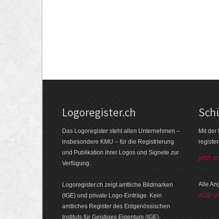
Logoregister.ch
Schü
Das Logoregister steht allen Unternehmen –
Mit der
insbesondere KMU – für die Registrierung
registe
und Publikation ihrer Logos und Signete zur
Jetzt 
Verfügung.
Alle A
Logoregister.ch zeigt amtliche Bildmarken
AGB u
(IGE) und private Logo-Einträge. Kein
amtliches Register des Eidgenössischen
Instituts für Geistiges Eigentum (IGE).