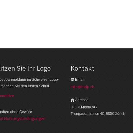
tzen Sie Ihr Logo
Kontakt
 Logo­an­meldung im Schweizer Logo­
Email:
r machen Sie den ersten Schritt.
info@help.ch
anmelden
Adresse:
HELP Media AG
ngaben ohne Gewähr
Thurgauerstrasse 40, 8050 Zürich
nd Nutzungsbedingungen