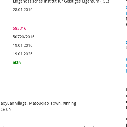
Eidgenössisches Institut für Geistiges Eigentum (IGE)
28.01.2016
683316
50720/2016
19.01.2016
19.01.2026
aktiv
iaoyuan village, Matouqiao Town, Xinning
nce CN