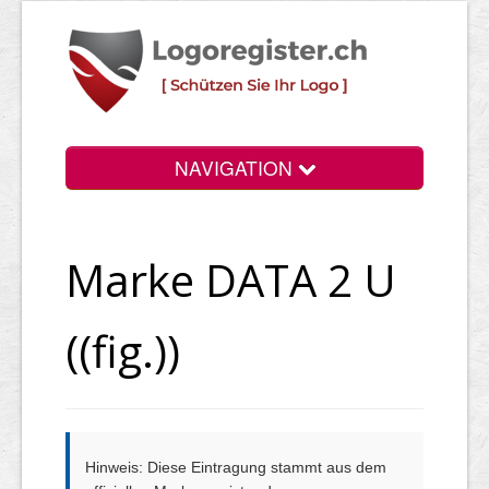
NAVIGATION
Info
Marke DATA 2 U
Login
Suchen
((fig.))
Preise
Rechtliche Infos
Hinweis: Diese Eintragung stammt aus dem