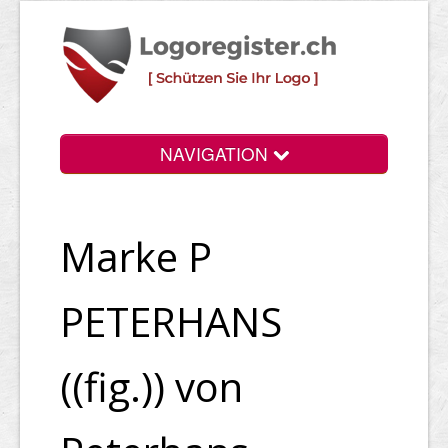
NAVIGATION
Info
Marke P
Login
Suchen
PETERHANS
Preise
((fig.)) von
Rechtliche Infos