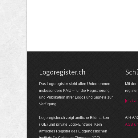
Logoregister.ch
Schü
Das Logoregister steht allen Unternehmen –
Mit der
insbesondere KMU – für die Registrierung
registe
und Publikation ihrer Logos und Signete zur
Jetzt 
Verfügung.
Alle A
Logoregister.ch zeigt amtliche Bildmarken
AGB u
(IGE) und private Logo-Einträge. Kein
amtliches Register des Eidgenössischen