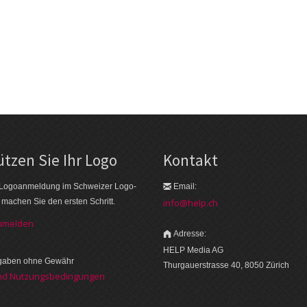
tzen Sie Ihr Logo
Kontakt
 Logo­an­meldung im Schweizer Logo­
Email:
r machen Sie den ersten Schritt.
info@help.ch
anmelden
Adresse:
HELP Media AG
ngaben ohne Gewähr
Thurgauerstrasse 40, 8050 Zürich
nd Nutzungsbedingungen