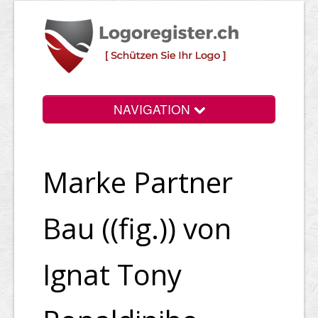
NAVIGATION
Info
Marke Partner
Login
Suchen
Bau ((fig.)) von
Preise
Ignat Tony
Rechtliche Infos