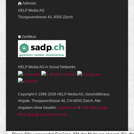
Adresse:
HELP Media AG
Thurgauerstrasse 40, 8050 Zürich
Zertifikat:
HELP Media AG in Social Networks
Copyright © 1996-2026 HELP Media AG, Geschäftshaus
Airgate, Thurgauer­strasse 40, CH-8050 Zürich. Alle
Im­pres­sum
AGB, Nut­zungs­
Angaben ohne Gewähr.
/
bedin­gungen, Daten­schutz
Diese Site verwendet Cookies. Mit der Nutzung akzept. Sie di