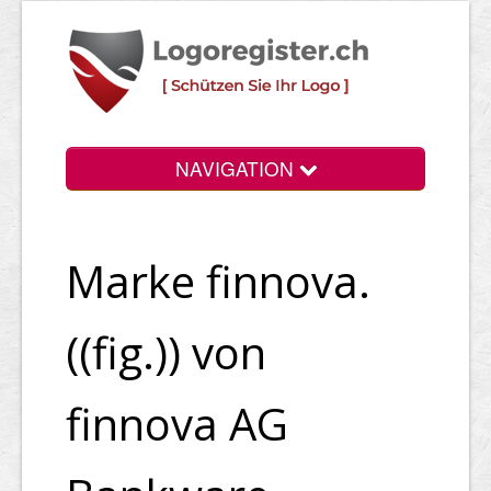
NAVIGATION
Info
Marke finnova.
Login
Suchen
((fig.)) von
Preise
finnova AG
Rechtliche Infos