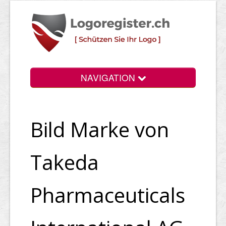
NAVIGATION
Info
Bild Marke von
Login
Suchen
Takeda
Preise
Pharmaceuticals
Rechtliche Infos