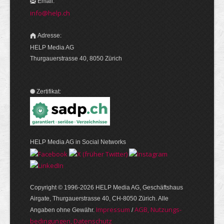
Email:
info@help.ch
Adresse:
HELP Media AG
Thurgauerstrasse 40, 8050 Zürich
Zertifikat:
HELP Media AG in Social Networks
Copyright © 1996-2026 HELP Media AG, Geschäftshaus
Airgate, Thurgauer­strasse 40, CH-8050 Zürich. Alle
Im­pres­sum
AGB, Nut­zungs­
Angaben ohne Gewähr.
/
bedin­gungen, Daten­schutz