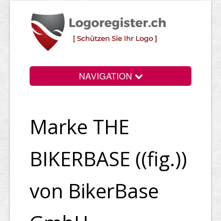
NAVIGATION
Info
Marke THE
Login
Suchen
BIKERBASE ((fig.))
Preise
von BikerBase
Rechtliche Infos