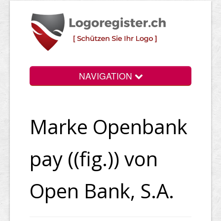
NAVIGATION
Info
Marke Openbank
Login
Suchen
pay ((fig.)) von
Preise
Open Bank, S.A.
Rechtliche Infos