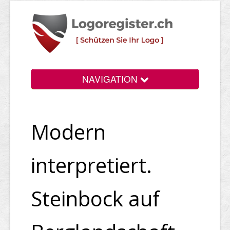
NAVIGATION
Info
Modern
Login
Suchen
interpretiert.
Preise
Steinbock auf
Rechtliche Infos