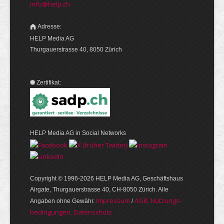
info@help.ch
Adresse:
HELP Media AG
Thurgauerstrasse 40, 8050 Zürich
Zertifikat:
HELP Media AG in Social Networks
Copyright © 1996-2026 HELP Media AG, Geschäftshaus
Airgate, Thurgauer­strasse 40, CH-8050 Zürich. Alle
Im­pres­sum
AGB, Nut­zungs­
Angaben ohne Gewähr.
/
bedin­gungen, Daten­schutz